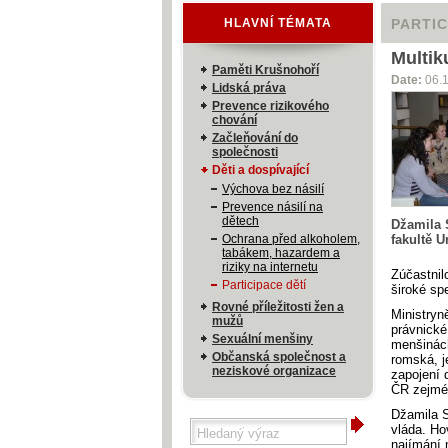
HLAVNÍ TÉMATA
PARTIC
Multik
Paměti Krušnohoří
Date:
06.
Lidská práva
Prevence rizikového
chování
Začleňování do
společnosti
Děti a dospívající
Výchova bez násilí
Prevence násilí na
dětech
Džamila 
Ochrana před alkoholem,
fakultě U
tabákem, hazardem a
riziky na internetu
Zúčastnil
Participace dětí
široké sp
Rovné příležitosti žen a
Ministryn
mužů
právnické
Sexuální menšiny
menšinách
Občanská společnost a
romská, j
neziskové organizace
zapojení 
ČR zejmén
Džamila S
vláda. Ho
najímání n