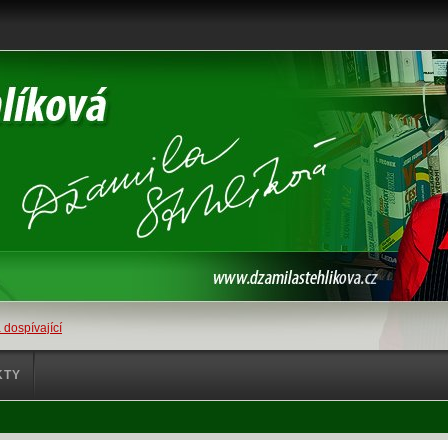
 dospívající
KTY