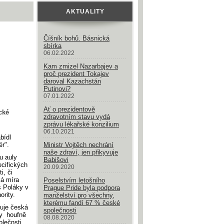
AKTUALITY
Číšník bohů. Básnická
sbírka
06.02.2022
Kam zmizel Nazarbajev a
proč prezident Tokajev
daroval Kazachstán
Putinovi?
07.01.2022
Ať o prezidentově
cké
zdravotním stavu vydá
zprávu lékařské konzilium
06.10.2021
bídl
ér".
Ministr Vojtěch nechrání
naše zdraví, jen přikyvuje
u auly
Babišovi
ecifických
20.09.2020
i, či
ká míra
Poselstvím letošního
s Poláky v
Prague Pride byla podpora
ority.
manželství pro všechny,
kterému fandí 67 % české
ňuje česká
společnosti
ry houfně
08.08.2020
olečnsti,