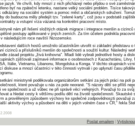
 se jazyk. Ve chvíli, kdy mnozí z nich přicházejí nebo přijdou o své zaměstnán
třeno byť na zpáteční letenku, nastane velký sociální problém. Tisíce takovýc
k odkázány na sociální systém a pomoc měst a občanských sdružení. Tomut
by do budoucna měly předejít tzv. "zelené karty", což jsou v podstatě zajiště
kontrakty a vstupní víza vázaná na konkrétní pracovní místo.
istryně nám při řešení složitých otázek migrace i integrace menšin a cizinc
pěšné postupy aplikované v jiných zemích. Za tím účelem podnikla pracovn
v následujícím roce navštíí Nizozemsko.
edstavení dalších hostů umožnilo účastníkům utvořit si základní představu o
ní cizinců a příslušníků menšin do společnosti a soužití kultur. Následný wo
odle zásad projektu „živá knihovna". Mladí lidé vybrali jednotlivé hosty a disk
upinách zjišťovali zajímavé informace o osobnostech z Kazachstánu, Litvy
USA, Itálie, Vietnamu, Libanonu, Mongolska a Konga. V těchto skupinách vzni
cí diskuse a mnozí účastníci v této činnosti vytrvali i po uplynutí času přiděl
rogramu.
setkání ministryně poděkovala organizátorům setkání za jejich práci na poli p
polečnosti, které považuje u nás za pole neorané. "S názory dětí se příliš nepo
ni ve společnosti a už vůbec ne při správě věcí veřejných. Považuji to za svůj
ňovat a hledat cesty k většímu podílu dětí na životě společenosti. Skautské 
tým a prověřeným způsobem výchovy ke společné zodpovědnoszti považuji z
další aktivity výchvy a působení na děti v jejich volném čase v ČR," řekla Ste
12.2008
Poslat emailem
|
Vytisknou