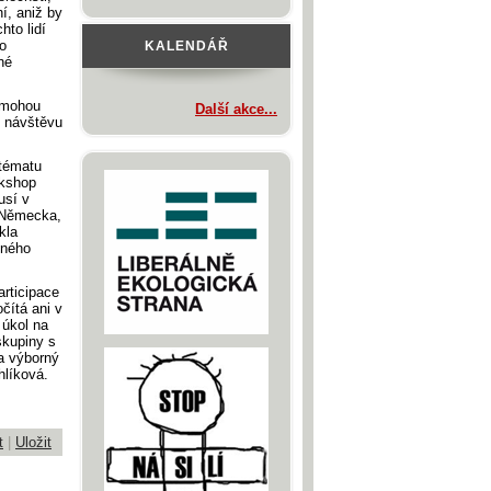
í, aniž by
hto lidí
o
KALENDÁŘ
né
ů mohou
Další akce...
í návštěvu
 tématu
rkshop
usí v
, Německa,
kla
eného
articipace
čítá ani v
 úkol na
skupiny s
a výborný
hlíková.
t
|
Uložit