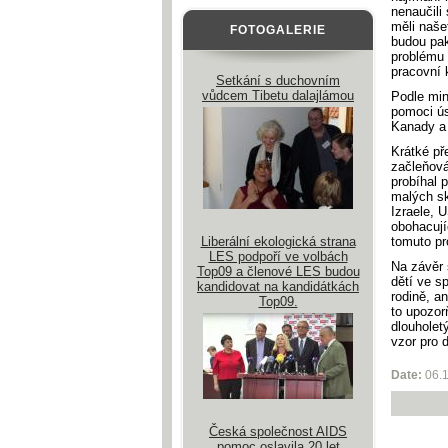
nenaučili
měli naše
FOTOGALERIE
budou pa
problému 
pracovní 
Setkání s duchovním
vůdcem Tibetu dalajlámou
Podle min
pomoci ús
Kanady a 
Krátké př
začleňová
probíhal p
malých sk
Izraele, 
obohacují
Liberální ekologická strana
tomuto p
LES podpoří ve volbách
Na závěr 
Top09 a členové LES budou
dětí ve s
kandidovat na kandidátkách
rodině, a
Top09.
to upozor
dlouhole
vzor pro 
Date:
06.
Česká společnost AIDS
pomoc oslavila 20 let