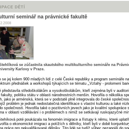
IPACE DĚTÍ
ulturní seminář na právnické fakultě
12.2008
Stehlíková se zúčastnila skautského multikulturního semináře na Právni
niversity Karlovy v Praze.
o se jej kolem 900 mladých lidí z celé České republiky a program semináře na
ektrum přednášek a workshopů týkajících se tématu „‚Vztahy - prolomení bari
ě představila středoškolákům a vysokoškolákům, kteří zejména byli v auditori
 fakulty, politiku státu v oblasti národnostních menšin. Hovořila o několika sp
, jako je arménská, která se v podstatě plně integrovala do české společnost
ejíž problém je jednak nedostatečná identifikace s vlastní kulturou a také níz
do společnosti. Hovořila také o pozitivních jevech jako je kvalitní spolupráce 
a v oblasti vzdělávání i o problémech s nimiž se setkávají ruskojazyčné min
tehíková poté poukázala na fenomén imigrace a řístupy k němu, které uplat
vořila o ekonomické imigraci a potížích s dělníky, kteří byli v době konjunktu
a práce pro nekvalifikované dělníky. Tito lidé se tudíž vůbec nezapojili do sp