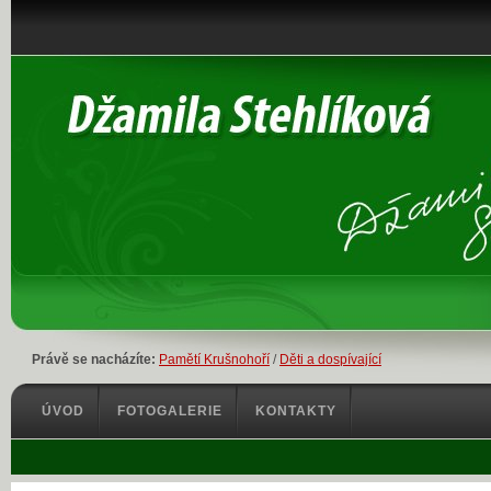
Právě se nacházíte:
Pamětí Krušnohoří
/
Děti a dospívající
ÚVOD
FOTOGALERIE
KONTAKTY