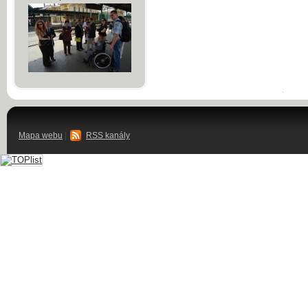
Mapa webu
|
RSS kanály