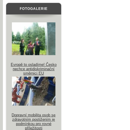
FOTOGALERIE
Evropě to osladíme! Česko
nechce antidiskriminační
směrnici EU
Dopravní mobilita osob se
zdravotním postižením je
podmínkou pro rovné
příležitosti