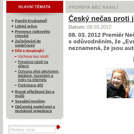
HLAVNÍ TÉMATA
VÝCHOVA BEZ NÁSILÍ
Český nečas proti 
Paměti Krušnohoří
Lidská práva
Datum:
08.03.2012
Prevence rizikového
08. 03. 2012 Premiér Ne
chování
s odůvodněním, že „Evr
Začleňování do
společnosti
neznamená, že jsou au
Děti a dospívající
Výchova bez násilí
Prevence násilí na
dětech
Ochrana před alkoholem,
tabákem, hazardem a
riziky na internetu
Participace dětí
Rovné příležitosti žen a
mužů
Sexuální menšiny
Občanská společnost a
neziskové organizace