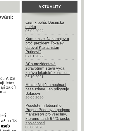
AKTUALITY
ování:
Číšník bohů. Básnická
sbírka
06.02.2022
Kam zmizel Nazarbajev a
proč prezident Tokajev
daroval Kazachstán
Putinovi?
07.01.2022
Ať o prezidentově
zdravotním stavu vydá
zprávu lékařské konzilium
06.10.2021
běti AIDS
jí letos
Ministr Vojtěch nechrání
jí za cíl
naše zdraví, jen přikyvuje
m a
Babišovi
20.09.2020
Poselstvím letošního
Prague Pride byla podpora
manželství pro všechny,
letí
kterému fandí 67 % české
až na 18
společnosti
 osob
08.08.2020