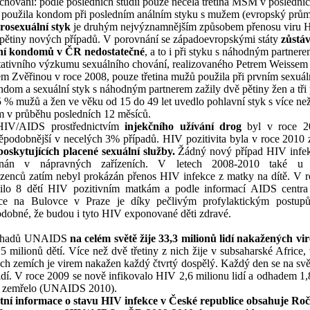
 chování: podle posledních studií pouze necelá třetina MSM v posledníc
 použila kondom při posledním análním styku s mužem (evropský prům
rosexuální styk
je druhým nejvýznamnějším způsobem přenosu viru H
u pětiny nových případů. V
porovnání se západoevropskými státy
zůstá
ní kondomů v ČR nedostatečné
, a to i při styku s náhodným partnere
tativního výzkumu sexuálního chování, realizovaného Petrem Weissem
em Zvěřinou v roce 2008, pouze třetina mužů použila při prvním sexuá
ndom a sexuální styk s náhodným partnerem zažily dvě pětiny žen a tři 
 % mužů a žen ve věku od 15 do 49 let uvedlo pohlavní styk s více ne
m v průběhu posledních 12 měsíců.
HIV/AIDS prostřednictvím
injekčního užívání drog
byl v roce 2
ěpodobnější v necelých 3% případů. HIV pozitivita byla v roce 2010 z
poskytujících placené sexuální služby.
Žádný nový případ HIV infek
enán v nápravných zařízeních. V letech 2008-2010 také u 
zenců zatím nebyl prokázán přenos HIV infekce z matky na dítě. V 
ilo 8
dětí HIV pozitivním matkám a podle informací AIDS centra 
ce na Bulovce v Praze je díky pečlivým profylaktickým postup
dobné, že budou i tyto HIV exponované děti zdravé.
odhadů UNAIDS
na celém světě žije 33,3 milionů lidí nakažených v
5 milionů dětí. Více než dvě třetiny z nich žije v subsaharské Africe,
ch zemích je virem nakažen každý čtvrtý dospělý. Každý den se na svě
 lidí. V roce 2009 se nově infikovalo HIV 2,6 milionu lidí a odhadem 1,
 zemřelo (UNAIDS 2010).
ní informace o stavu HIV infekce v České republice obsahuje Ro