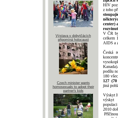
žijícíc
HIV pozi
z toho p
stoupají
některý
center) 
rozvinu
V ČR byl
Výstava v dobytčácích
celkem 1
připomíná holocaust
AIDS a z
Česká r
koncent
vysokopř
Kanada)
podílu 
180 všec
127
(70
Czech minister wants
jiná pohl
homosexuals to adopt their
partner's kids
Výskyt H
výskyt
populaci
2010 doš
Příčinou