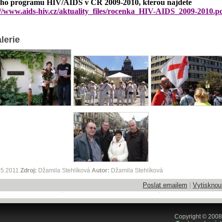
ho programu HIV/AIDS v ČR 2009-2010, kterou najdete
://www.aids-hiv.cz/aktuality_files/rocenka_HIV-AIDS_2009-2010.p
lerie
05.2011
Zdroj:
Džamila Stehlíková
Autor:
Džamila Stehlíková
Poslat emailem
|
Vytisknou
Copyright © 2008