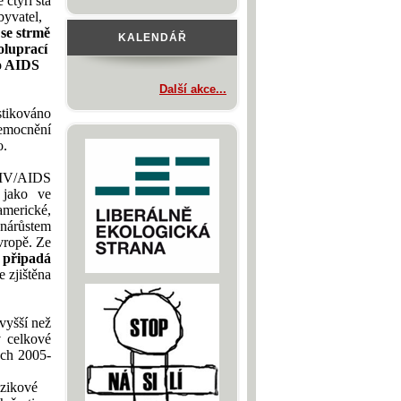
 čtyři sta
byvatel,
se strmě
KALENDÁŘ
oluprací
do AIDS
Další akce...
stikováno
nemocnění
o.
HIV/AIDS
 jako ve
americké,
 nárůstem
vropě.
Ze
 připadá
 zjištěna
vyšší než
 celkové
ech 2005-
izikové