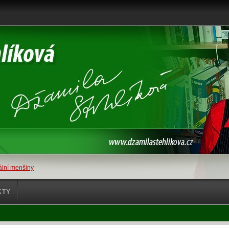
lní menšiny
KTY