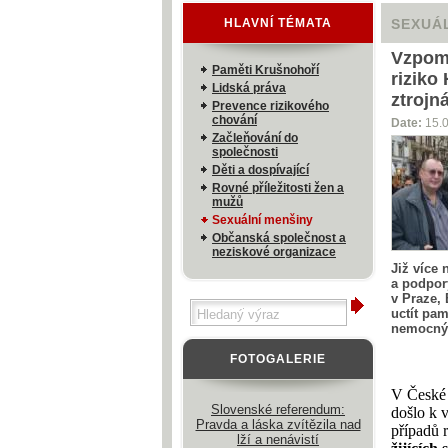
HLAVNÍ TÉMATA
SEXUÁ
Vzpomí
Paměti Krušnohoří
riziko
Lidská práva
ztrojn
Prevence rizikového
chování
Date:
15.
Začleňování do
společnosti
Děti a dospívající
Rovné příležitosti žen a
mužů
Sexuální menšiny
Občanská společnost a
neziskové organizace
Již více 
a podpor
v Praze, 
uctít pa
nemocným
FOTOGALERIE
V České 
Slovenské referendum:
došlo k 
Pravda a láska zvítězila nad
případů 
lží a nenávistí