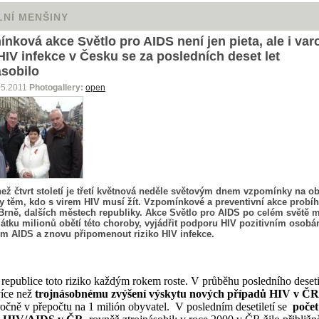
LNÍ MENŠINY
nková akce Světlo pro AIDS není jen pieta, ale i var
 HIV infekce v Česku se za posledních deset let
ásobilo
Photogallery:
open
05.2011
než čtvrt století je třetí květnová neděle světovým dnem vzpomínky na o
y těm, kdo s virem HIV musí žít. Vzpomínkové a preventivní akce probíha
Brně, dalších městech republiky. Akce Světlo pro AIDS po celém světě ma
mátku milionů obětí této choroby, vyjádřit podporu HIV pozitivním osobá
 AIDS a znovu připomenout riziko HIV infekce.
republice toto riziko každým rokem roste.
V průběhu posledního deseti
více než
trojnásobnému zvýšení výskytu nových případů HIV v ČR
ročně v přepočtu na 1 milión obyvatel.
V posledním desetiletí se
počet