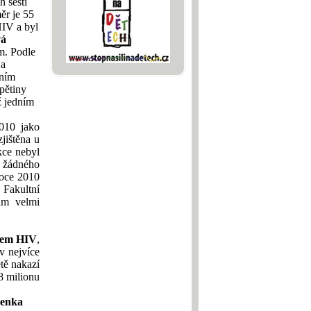
h šesti
ěr je 55
IV a byl
vá
m.
Podle
 a
lním
pětiny
ž jedním
010 jako
jištěna u
ce nebyl
žádného
roce 2010
Fakultní
ům velmi
irem HIV
,
 v nejvíce
tě nakazí
8 milionu
čenka