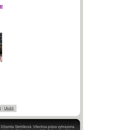
df
t
|
Uložit
 Džamila Stehlíková. Všechna práva vyhrazena.