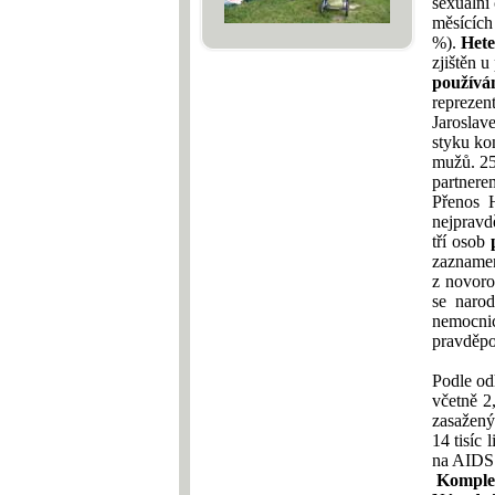
sexuální
měsících
%).
Hete
zjištěn 
používá
reprezen
Jaroslav
styku ko
mužů. 25
partnere
Přenos 
nejpravd
tří osob
zaznam
z novoro
se narod
nemocni
pravděpo
Podle 
včetně 2,
zasažený
14 tisíc
na AIDS
Komplet