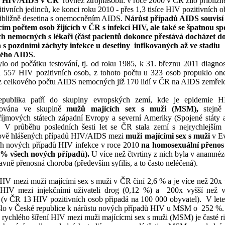
h s HIV/AIDS v ČR
rovněž ztrojnásobil: v roce 2000 v ČR žilo přibližně
tivních jedinců, ke konci roku 2010 - přes 1,3 tisíce HIV pozitivních o
řibližně desetina s onemocněním AIDS.
Nárůst případů AIDS souvisí 
cím počtem osob žijících v ČR s infekcí HIV, ale také se špatnou sp
ch nemocných s lékaři (část pacientů dokonce přestává docházet 
a s pozdními záchyty infekce u desetiny
infikovaných až ve stadiu
tého AIDS
.
o od počátku testování, tj. od roku 1985, k 31. březnu 2011 diagno
 557 HIV pozitivních osob, z tohoto počtu u 323 osob propuklo o
 celkového počtu AIDS nemocných již 170 lidí v ČR na AIDS zemřel
epublika patří do skupiny evropských zemí, kde je epidemie 
rována ve skupině
mužů majících sex s muži (MSM),
stejně
íjmových státech západní Evropy a severní Ameriky (Spojené státy 
.
V průběhu posledních šesti let se ČR stala zemí
s nejrychlejším
nově hlášených případů HIV/AIDS mezi
muži majícími sex s muži
v E
h nových případů HIV infekce v roce 2010
na homosexuální přenos
 % všech nových případů).
U více než čtvrtiny z nich byla v anamnéze
avně přenosná choroba (především syfilis, a to často neléčená).
IV mezi muži majícími sex s muži v ČR činí 2,6 % a je více než 20x 
HIV mezi
injekčními uživateli drog (0,12 %) a
200x vyšší než v
 (v ČR 13 HIV pozitivních osob připadá na 100 000 obyvatel).
V let
lo v České republice k nárůstu nových případů HIV u MSM o
252 %.
 rychlého šíření HIV mezi muži majícícmi sex s muži (MSM) je časté r