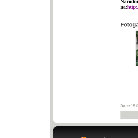
Národní
na:
http
Fotoga
Date:
15.