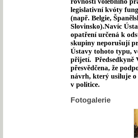
rovnosti volebního p
legislativní kvóty fun
(např. Belgie, Španěl
Slovinsko).
Navíc Ústa
opatření určená k ods
skupiny neporušují pr
Ústavy tohoto typu, v
přijetí.
Předsedkyně 
přesvědčena, že podpo
návrh, který usiluje 
v politice.
Fotogalerie