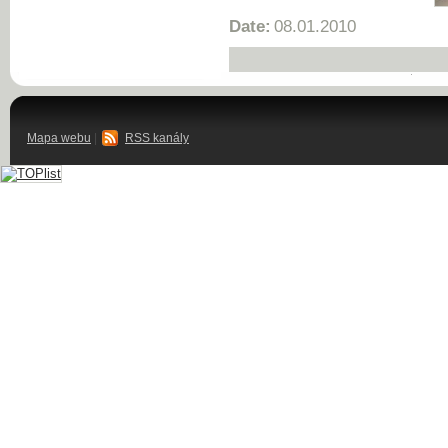
Date:
08.01.2010
Mapa webu
|
RSS kanály