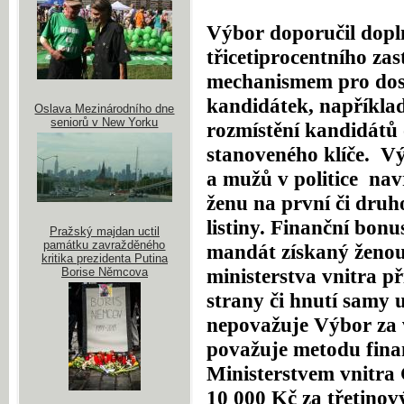
Výbor doporučil dopl
třicetiprocentního za
mechanismem pro dosaz
kandidátek, napříkla
Oslava Mezinárodního dne
seniorů v New Yorku
rozmístění kandidátů
stanoveného klíče. V
a mužů v politice nav
ženu na první či druh
listiny.
Finanční bonu
Pražský majdan uctil
památku zavražděného
mandát získaný ženou-
kritika prezidenta Putina
ministerstva vnitra p
Borise Němcova
strany či hnutí samy 
nepovažuje Výbor za 
považuje metodu fina
Ministerstvem vnitra 
10 000 Kč za třetino