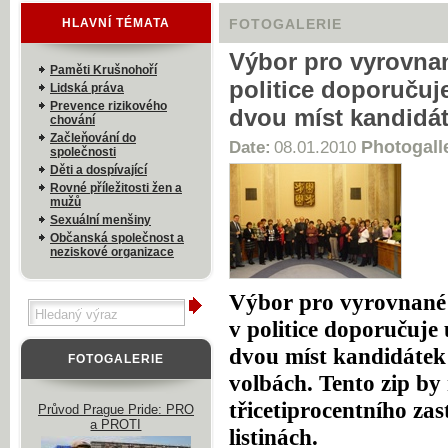
HLAVNÍ TÉMATA
FOTOGALERIE
Výbor pro vyrovna
Paměti Krušnohoří
politice doporučuj
Lidská práva
Prevence rizikového
dvou míst kandidá
chování
Začleňování do
Photogall
Date:
08.01.2010
společnosti
Děti a dospívající
Rovné příležitosti žen a
mužů
Sexuální menšiny
Občanská společnost a
neziskové organizace
Výbor pro vyrovnané 
v politice doporučuje
dvou míst kandidátek
FOTOGALERIE
volbách. Tento zip by
třicetiprocentního za
Průvod Prague Pride: PRO
a PROTI
listinách.