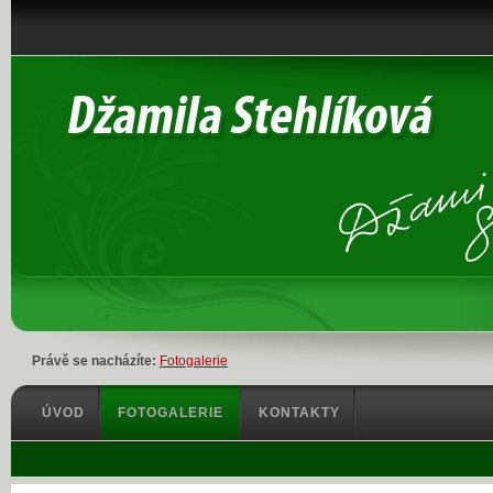
Právě se nacházíte:
Fotogalerie
ÚVOD
FOTOGALERIE
KONTAKTY