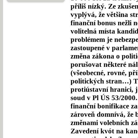
příliš nízký. Ze zkuše
vyplývá, že většina st
finanční bonus nežli 
volitelná místa kandid
problémem je nebezpeč
zastoupené v parlame
změna zákona o polit
porušovat některé nál
(všeobecné, rovné, př
politických stran…) Tí
protiústavní hranici, j
soud v Pl ÚS 53/2000
finanční bonifikace z
zároveň domnívá, že by
změnami volebních zák
Zavedení kvót na kand