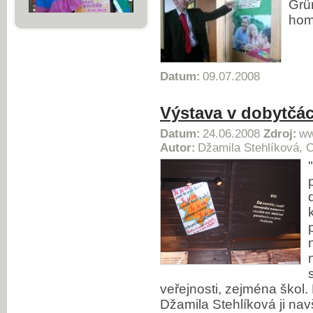
Grü
hom
Datum:
09.07.2008
Výstava v dobytčá
Datum:
24.06.2008
Zdroj:
ww
Autor:
Džamila Stehlíková, 
veřejnosti, zejména škol.
Džamila Stehlíková ji navš