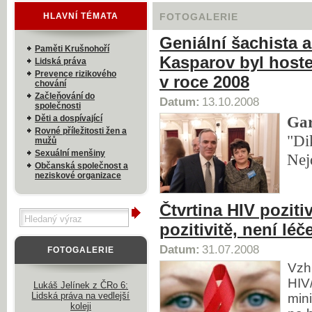
HLAVNÍ TÉMATA
FOTOGALERIE
Geniální šachista a
Paměti Krušnohoří
Kasparov byl host
Lidská práva
Prevence rizikového
v roce 2008
chování
Začleňování do
Datum:
13.10.2008
společnosti
Gar
Děti a dospívající
Rovné příležitosti žen a
"Di
mužů
Sexuální menšiny
Nej
Občanská společnost a
neziskové organizace
Čtvrtina HIV pozit
pozitivitě, není lé
Datum:
31.07.2008
FOTOGALERIE
Vzh
HIV
Lukáš Jelínek z ČRo 6:
Lidská práva na vedlejší
mini
koleji