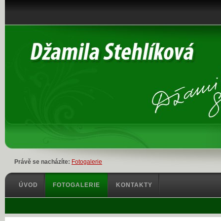
Právě se nacházíte:
Fotogalerie
ÚVOD
FOTOGALERIE
KONTAKTY