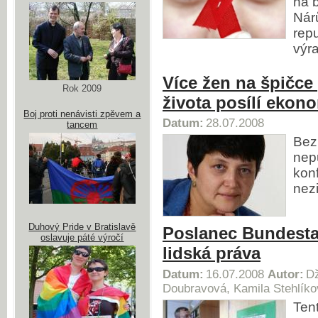
na 
Nár
repu
výr
Více žen na špičce
Rok 2009
života posílí ekon
Boj proti nenávisti zpěvem a
Datum:
28.07.2008
tancem
Bez 
nep
kon
nezi
Duhový Pride v Bratislavě
Poslanec Bundesta
oslavuje páté výročí
lidská práva
Datum:
16.07.2008
Autor:
Dž
Doubravová, Kamila Stehlíko
Ten