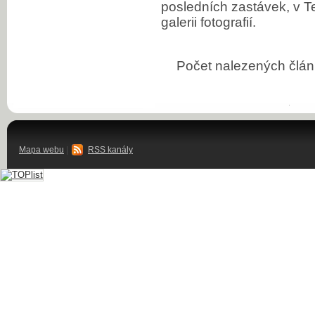
posledních zastávek, v 
galerii fotografií.
Počet nalezených čl
Mapa webu
|
RSS kanály