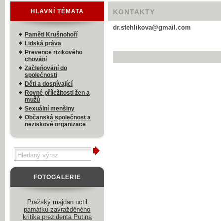
HLAVNÍ TÉMATA
KONTAKTY
dr.stehlikova@gmail.com
Paměti Krušnohoří
Lidská práva
Prevence rizikového
chování
Začleňování do
společnosti
Děti a dospívající
Rovné příležitosti žen a
mužů
Sexuální menšiny
Občanská společnost a
neziskové organizace
FOTOGALERIE
Pražský majdan uctil
památku zavražděného
kritika prezidenta Putina