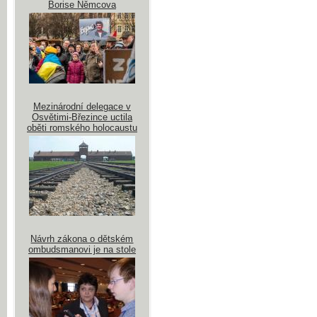
Borise Němcova
Mezinárodní delegace v
Osvětimi-Březince uctila
oběti romského holocaustu
Návrh zákona o dětském
ombudsmanovi je na stole