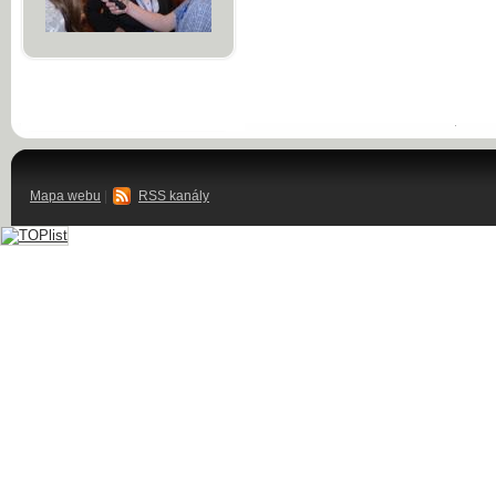
Mapa webu
|
RSS kanály