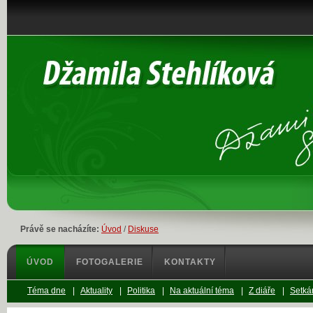
Právě se nacházíte:
Úvod
/
Diskuse
ÚVOD
FOTOGALERIE
KONTAKTY
Téma dne
|
Aktuality
|
Politika
|
Na aktuální téma
|
Z diáře
|
Setkán