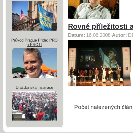
Rovné příležitosti
Datum:
16.06.2008
Autor:
Dž
Průvod Prague Pride: PRO
a PROTI
Drážďanská inspirace
Počet nalezených člá