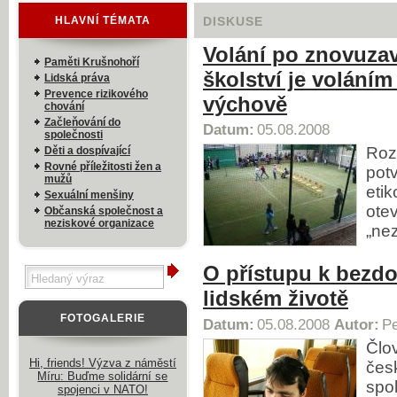
HLAVNÍ TÉMATA
DISKUSE
Volání po znovuzav
Paměti Krušnohoří
školství je voláním
Lidská práva
Prevence rizikového
výchově
chování
Začleňování do
Datum:
05.08.2008
společnosti
Roz
Děti a dospívající
Rovné příležitosti žen a
potv
mužů
eti
Sexuální menšiny
ote
Občanská společnost a
neziskové organizace
„ne
O přístupu k bezd
lidském životě
FOTOGALERIE
Datum:
05.08.2008
Autor:
Pe
Člov
Hi, friends! Výzva z náměstí
čes
Míru: Buďme solidární se
spo
spojenci v NATO!