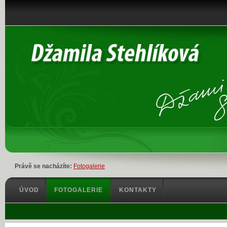
Právě se nacházíte:
Fotogalerie
ÚVOD
FOTOGALERIE
KONTAKTY