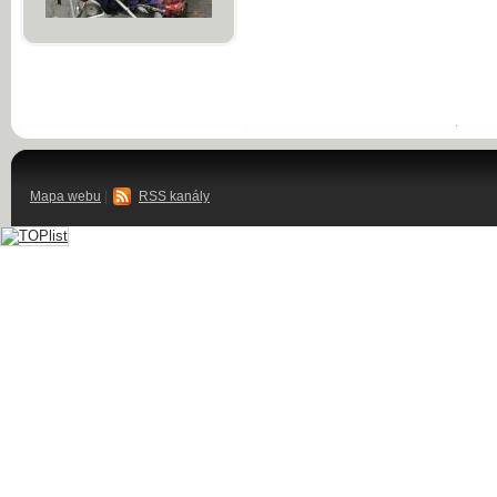
Mapa webu
|
RSS kanály