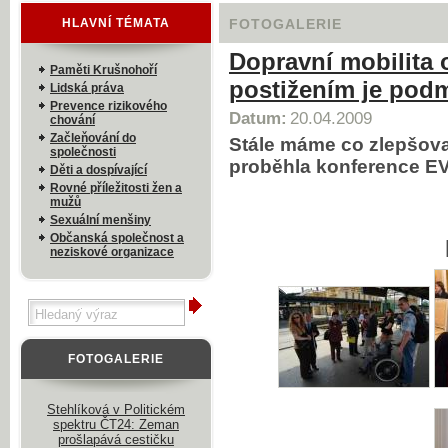
HLAVNÍ TÉMATA
FOTOGALERIE
Dopravní mobilita 
Paměti Krušnohoří
postižením je podm
Lidská práva
Prevence rizikového
Datum:
20.04.2009
chování
Začleňování do
Stále máme co zlepšova
společnosti
proběhla konference 
Děti a dospívající
Rovné příležitosti žen a
mužů
Sexuální menšiny
Občanská společnost a
neziskové organizace
FOTOGALERIE
Stehlíková v Politickém
spektru ČT24: Zeman
prošlapává cestičku