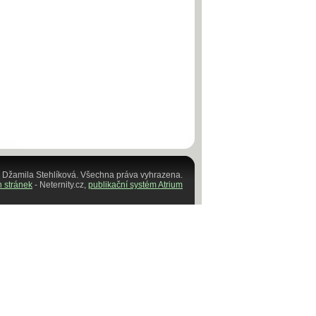
 Džamila Stehlíková. Všechna práva vyhrazena.
 stránek
- Neternity.cz,
publikační systém Atrium