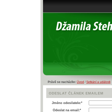
Právě se nacházíte:
Úvod
/
Setkání a události
ODESLAT ČLÁNEK EMAILEM
Jméno odesilatele:*
Odeslat na email:*