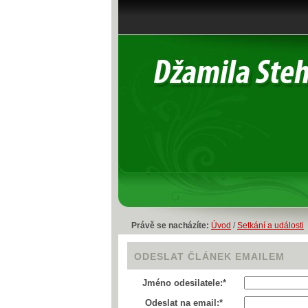
Právě se nacházíte:
Úvod
/
Setkání a události
ODESLAT ČLÁNEK EMAILEM
Jméno odesilatele:*
Odeslat na email:*