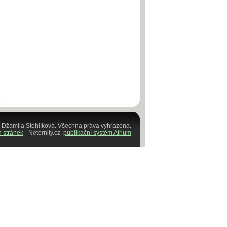
 Džamila Stehlíková. Všechna práva vyhrazena.
 stránek
- Neternity.cz,
publikační systém Atrium