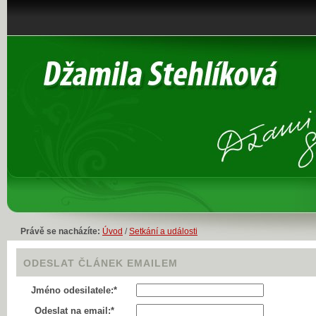
Právě se nacházíte:
Úvod
/
Setkání a události
ODESLAT ČLÁNEK EMAILEM
Jméno odesilatele:*
Odeslat na email:*