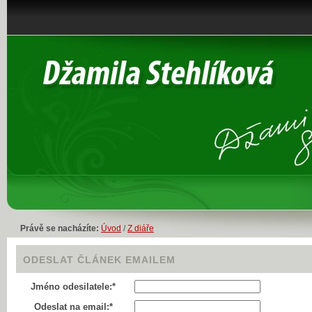
Právě se nacházíte:
Úvod
/
Z diáře
ODESLAT ČLÁNEK EMAILEM
Jméno odesilatele:*
Odeslat na email:*