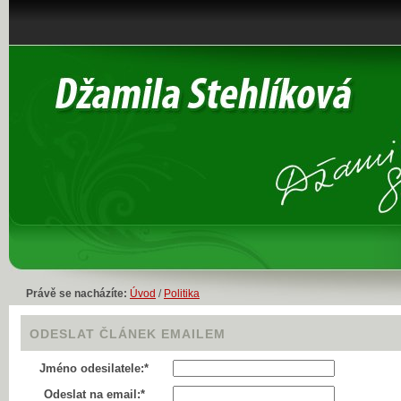
Právě se nacházíte:
Úvod
/
Politika
ODESLAT ČLÁNEK EMAILEM
Jméno odesilatele:*
Odeslat na email:*