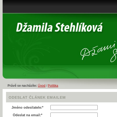
Právě se nacházíte:
Úvod
/
Politika
ODESLAT ČLÁNEK EMAILEM
Jméno odesilatele:*
Odeslat na email:*