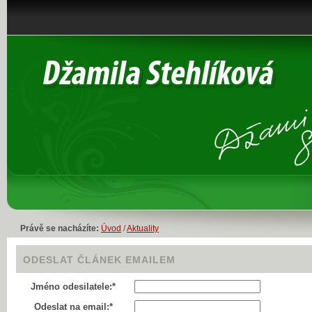
Právě se nacházíte:
Úvod
/
Aktuality
ODESLAT ČLÁNEK EMAILEM
Jméno odesilatele:*
Odeslat na email:*