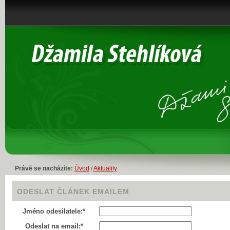
Právě se nacházíte:
Úvod
/
Aktuality
ODESLAT ČLÁNEK EMAILEM
Jméno odesilatele:*
Odeslat na email:*