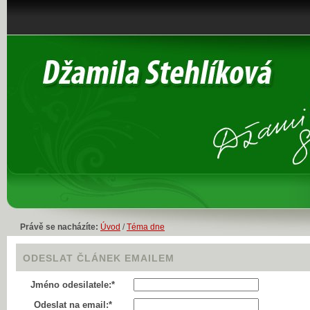
Právě se nacházíte:
Úvod
/
Téma dne
ODESLAT ČLÁNEK EMAILEM
Jméno odesilatele:*
Odeslat na email:*