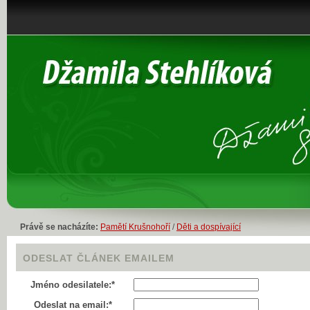
Právě se nacházíte:
Pamětí Krušnohoří
/
Děti a dospívající
ODESLAT ČLÁNEK EMAILEM
Jméno odesilatele:*
Odeslat na email:*