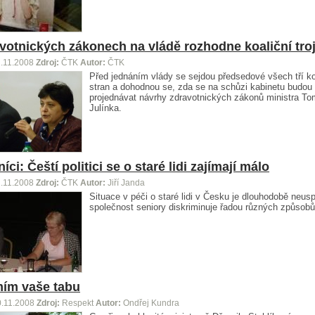
votnických zákonech na vládě rozhodne koaliční tro
.11.2008
Zdroj:
ČTK
Autor:
ČTK
Před jednáním vlády se sejdou předsedové všech tří ko
stran a dohodnou se, zda se na schůzi kabinetu budou
projednávat návrhy zdravotnických zákonů ministra T
Julínka.
ci: Čeští politici se o staré lidi zajímají málo
.11.2008
Zdroj:
ČTK
Autor:
Jiří Janda
Situace v péči o staré lidi v Česku je dlouhodobě neus
společnost seniory diskriminuje řadou různých způsobů
ím vaše tabu
0.11.2008
Zdroj:
Respekt
Autor:
Ondřej Kundra