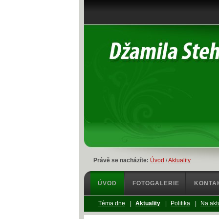
Právě se nacházíte:
Úvod
/
Aktuality
ÚVOD
FOTOGALERIE
KONTA
Téma dne
|
Aktuality
|
Politika
|
Na akt