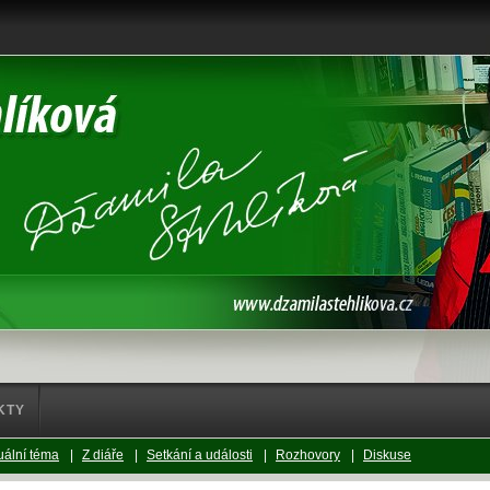
KTY
uální téma
|
Z diáře
|
Setkání a události
|
Rozhovory
|
Diskuse