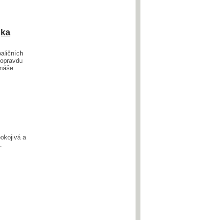
jka
aličních
 opravdu
omáše
pokojivá a
.