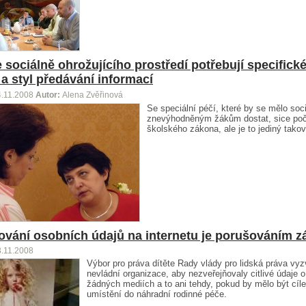
e sociálně ohrožujícího prostředí potřebují specifick
a styl předávání informací
4.11.2008
Autor:
Alena Zvěřinová
Se speciální péčí, které by se mělo soc
znevýhodněným žákům dostat, sice poč
školského zákona, ale je to jediný takov
ování osobních údajů na internetu je porušováním 
3.11.2008
Výbor pro práva dítěte Rady vlády pro lidská práva vyz
nevládní organizace, aby nezveřejňovaly citlivé údaje 
žádných mediích a to ani tehdy, pokud by mělo být cíle
umístění do náhradní rodinné péče.