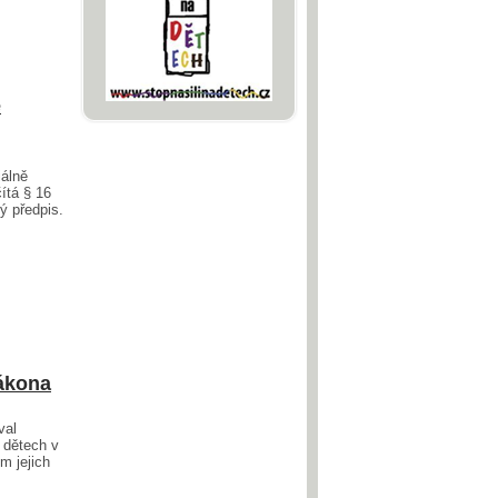
é
iálně
ítá § 16
ý předpis.
zákona
val
o dětech v
m jejich