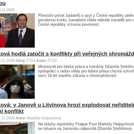
ou
0.11.2008
Přestože počet žadatelů o azyl z České republiky překr
povolenou kvótu, kanadská vláda nebude zavádět pro 
České republiky vízovou povinnost.
ková hodlá zatočit s konflikty při veřejných shromáž
8.11.2008
Zdroj:
ČT24
Autor:
ČT24
Ministryně pro lidská práva a menšiny Džamila Stehlík
spolupráci s radou vlády pro lidská práva chystá vytvoř
verzi 19 let starého zákona o shromažďování.
ková: v Janově u Litvínova hrozí explodovat neřiditel
í konflikt
7.11.2008
Autor:
Markéta Hulpachová
Na otázky reportérky Prague Post Markéty Hulpachové 
se situace na Janovsku odpovídá Džamila Stehlíková.