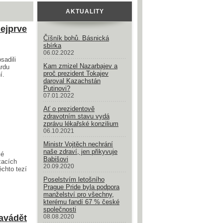
AKTUALITY
nejprve
Číšník bohů. Básnická
sbírka
06.02.2022
sadili
Kam zmizel Nazarbajev a
ardu
proč prezident Tokajev
í.
daroval Kazachstán
Putinovi?
07.01.2022
Ať o prezidentově
zdravotním stavu vydá
zprávu lékařské konzilium
06.10.2021
Ministr Vojtěch nechrání
naše zdraví, jen přikyvuje
lé
Babišovi
zacích
20.09.2020
ěchto tezí
Poselstvím letošního
Prague Pride byla podpora
manželství pro všechny,
kterému fandí 67 % české
společnosti
avádět
08.08.2020