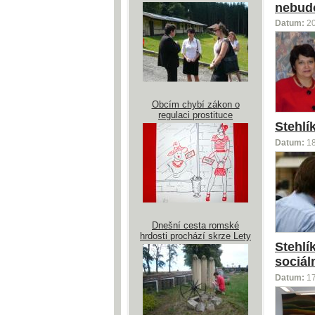
nebud
Datum:
2
Obcím chybí zákon o
regulaci prostituce
Stehlí
Datum:
1
Dnešní cesta romské
hrdosti prochází skrze Lety
Stehlí
sociáln
Datum:
1