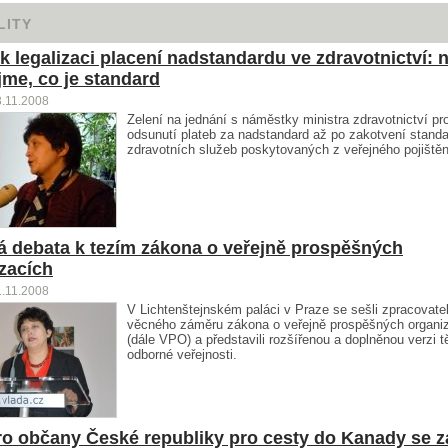
LITY
 k legalizaci placení nadstandardu ve zdravotnictví: 
jme, co je standard
3.11.2008
Zelení na jednání s náměstky ministra zdravotnictví pro
odsunutí plateb za nadstandard až po zakotvení stand
zdravotních služeb poskytovaných z veřejného pojištěn
á debata k tezím zákona o veřejně prospěšných
zacích
1.11.2008
V Lichtenštejnském paláci v Praze se sešli zpracovate
věcného záměru zákona o veřejně prospěšných organi
(dále VPO) a představili rozšířenou a doplněnou verzi t
odborné veřejnosti.
ro občany České republiky pro cesty do Kanady se z