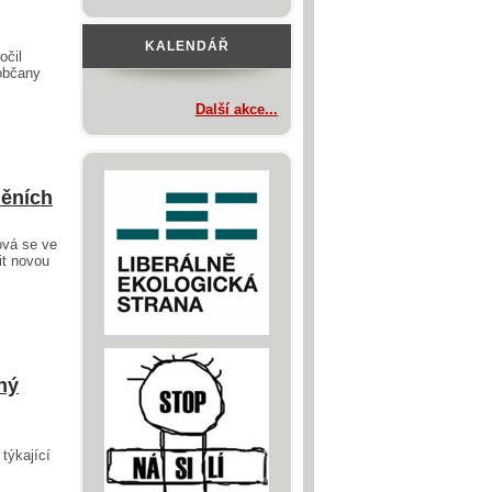
KALENDÁŘ
očil
občany
Další akce...
děních
ová se ve
it novou
ný
týkající