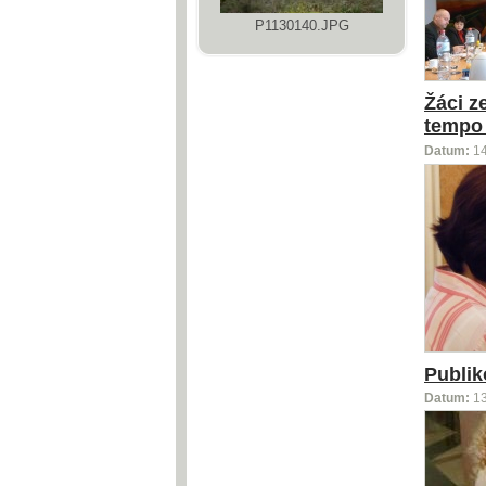
P1130140.JPG
Žáci z
tempo 
Datum:
1
Publik
Datum:
1