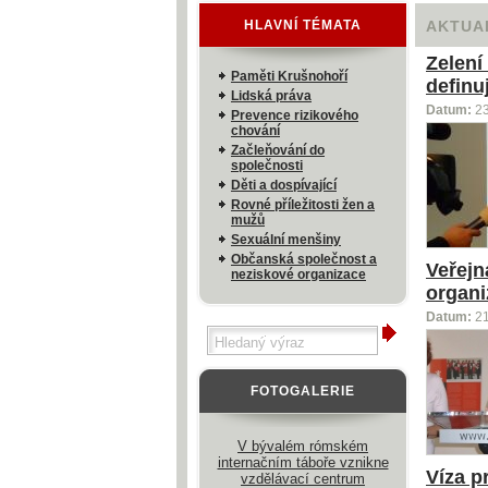
HLAVNÍ TÉMATA
AKTUA
Zelení
Paměti Krušnohoří
definu
Lidská práva
Datum:
2
Prevence rizikového
chování
Začleňování do
společnosti
Děti a dospívající
Rovné příležitosti žen a
mužů
Sexuální menšiny
Občanská společnost a
Veřejn
neziskové organizace
organi
Datum:
2
FOTOGALERIE
V bývalém rómském
internačním táboře vznikne
Víza p
vzdělávací centrum