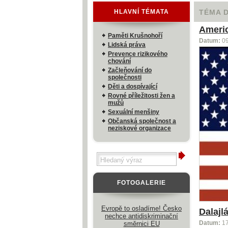
HLAVNÍ TÉMATA
TÉMA 
Americ
Paměti Krušnohoří
Datum:
0
Lidská práva
Prevence rizikového
chování
Začleňování do
společnosti
Děti a dospívající
Rovné příležitosti žen a
mužů
Sexuální menšiny
Občanská společnost a
neziskové organizace
FOTOGALERIE
Evropě to osladíme! Česko
Dalajl
nechce antidiskriminační
směrnici EU
Datum:
1