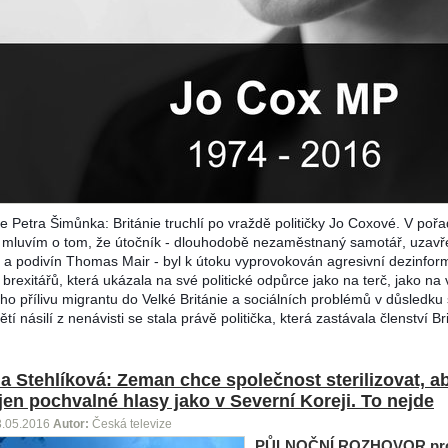
e Petra Šimůnka: Británie truchlí po vraždě političky Jo Coxové. V poř
mluvím o tom, že útočník - dlouhodobě nezaměstnaný samotář, uzavř
 a podivín Thomas Mair - byl k útoku vyprovokován agresivní dezinfor
 brexitářů, která ukázala na své politické odpůrce jako na terč, jako na 
ho přílivu migrantu do Velké Británie a sociálních problémů v důsledku 
tí násilí z nenávisti se stala právě politička, která zastávala členství Br
a Stehlíková: Zeman chce společnost sterilizovat, a
 jen pochvalné hlasy jako v Severní Koreji. To nejde
3.05.2016
Autor:
Česká televize
PŮLNOČNÍ ROZHOVOR
pr