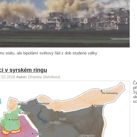
u státu, ale bipolární světový řád z dob studené války
i v syrském ringu
7.02.2016
Autor:
Džamila Stehlíková
Č
př
Sý
uk
s