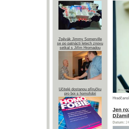
Zpěvák Jimmy Somerville
se po patnácti letech znovu
setkal s Jiřím Hromadou
Učitelé dostanou příručku
pro boj s homofobií
Hradčans
Jen ro
Džamil
Datum:
2