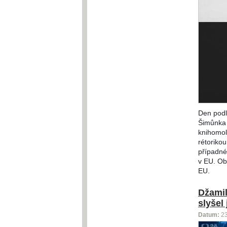
Den podl
Šimůnka 
knihomol
rétorikou
případné
v EU. Obě
EU.
Džamil
slyšel
Datum:
2