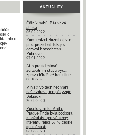
AKTUALITY
Číšník bohů. Básnická
sbírka
oličům
06.02.2022
ešlo o
kta, ale o
Kam zmizel Nazarbajev a
rojev
proč prezident Tokajev
mocí
daroval Kazachstán
Putinovi?
07.01.2022
Ať o prezidentově
zdravotním stavu vydá
zprávu lékařské konzilium
06.10.2021
Ministr Vojtěch nechrání
naše zdraví, jen přikyvuje
Babišovi
20.09.2020
Poselstvím letošního
Prague Pride byla podpora
manželství pro všechny,
kterému fandí 67 % české
společnosti
08.08.2020