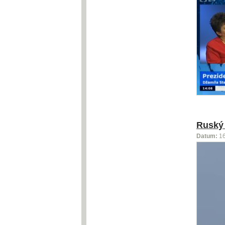
Ruský 
Datum:
1