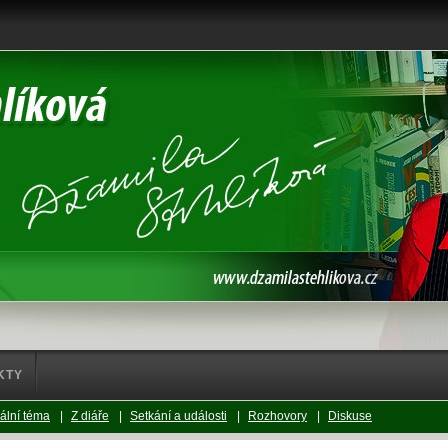
KTY
ální téma
|
Z diáře
|
Setkání a události
|
Rozhovory
|
Diskuse