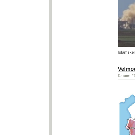
Islámském
Velmoc
Datum:
2