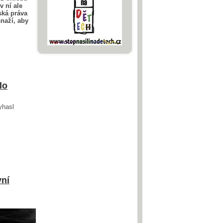
v ní ale
ská práva
snaží, aby
lo
yhasl
vní