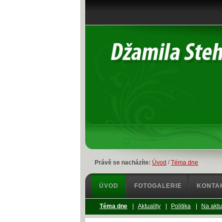
Právě se nacházíte:
Úvod
/
Téma dne
ÚVOD
FOTOGALERIE
KONTA
Téma dne
|
Aktuality
|
Politika
|
Na aktu