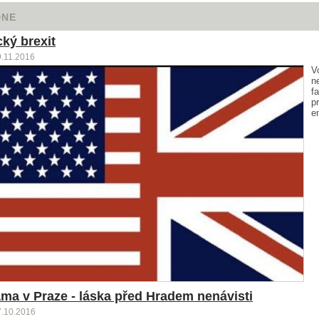
DNE
ký brexit
9.11.2016
V
n
fa
p
e
áma v Praze - láska před Hradem nenávisti
7.10.2016