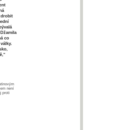
ent
há
zdrobit
řední
bývalá
 Džamila
má co
války.
sko,
ě,“
utinovým
lem není
j proti