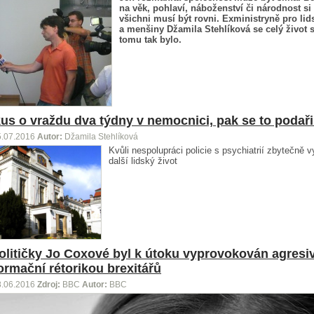
na věk, pohlaví, náboženství či národnost si 
všichni musí být rovni. Exministryně pro lid
a menšiny Džamila Stehlíková se celý život 
tomu tak bylo.
us o vraždu dva týdny v nemocnici, pak se to podaři
5.07.2016
Autor:
Džamila Stehlíková
Kvůli nespolupráci policie s psychiatrií zbytečně v
další lidský život
olitičky Jo Coxové byl k útoku vyprovokován agresi
ormační rétorikou brexitářů
8.06.2016
Zdroj:
BBC
Autor:
BBC