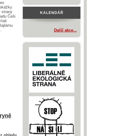
řes
řekážky
 strany
KALENDÁŘ
adu Češi
ítali
lajlámu
a
Další akce...
tryně
ez ohledu