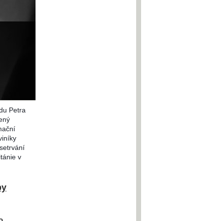
adu Petra
ený
mační
viníky
setrvání
itánie v
by
o