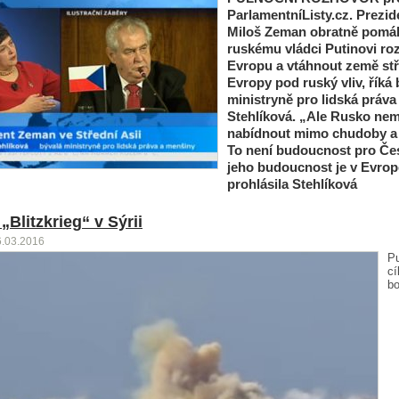
ParlamentníListy.cz.
Prezid
Miloš Zeman obratně pomá
ruskému vládci Putinovi ro
Evropu a vtáhnout země st
Evropy pod ruský vliv, říká 
ministryně pro lidská práva
Stehlíková. „Ale Rusko ne
nabídnout mimo chudoby a 
To není budoucnost pro Če
jeho budoucnost je v Evrop
prohlásila Stehlíková
„Blitzkrieg“ v Sýrii
6.03.2016
P
cí
bo