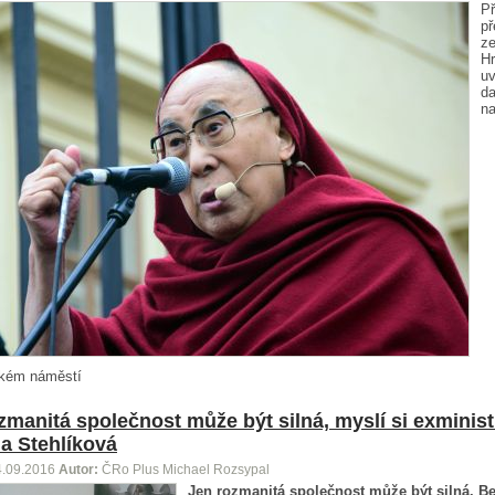
P
p
ze
Hr
uv
da
n
kém náměstí
zmanitá společnost může být silná, myslí si exminis
a Stehlíková
4.09.2016
Autor:
ČRo Plus Michael Rozsypal
Jen rozmanitá společnost může být silná. B