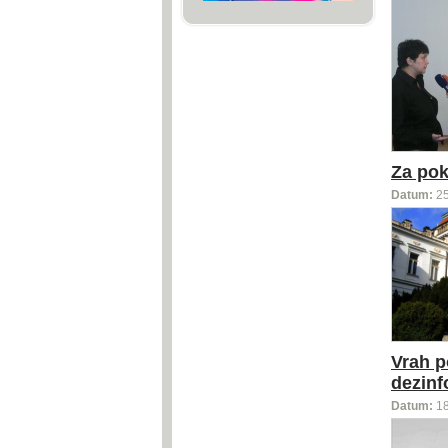
Za pok
Datum:
2
Vrah p
dezinf
Datum:
1